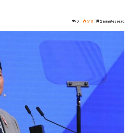
0
516
2 minutes read