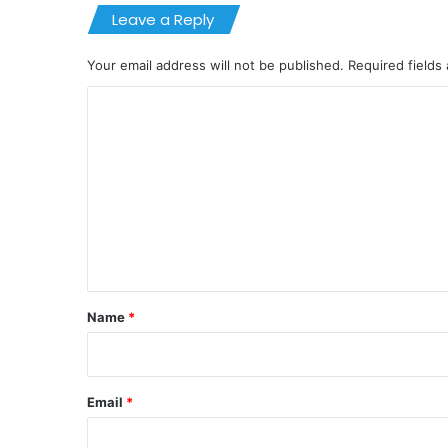
Leave a Reply
Your email address will not be published.
Required fields
C
o
m
m
e
n
t
*
Name
*
Email
*