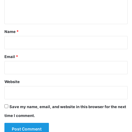
e
n
t
*
Name
*
Email
*
Website
Save my name, email, and website in this browser for the next
time I comment.