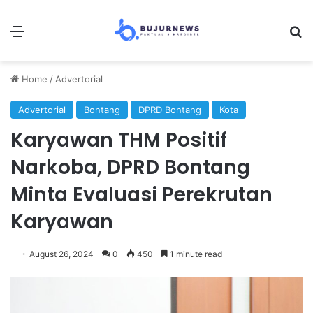
Menu
Se
Home
/
Advertorial
Advertorial
Bontang
DPRD Bontang
Kota
Karyawan THM Positif
Narkoba, DPRD Bontang
Minta Evaluasi Perekrutan
Karyawan
August 26, 2024
0
450
1 minute read