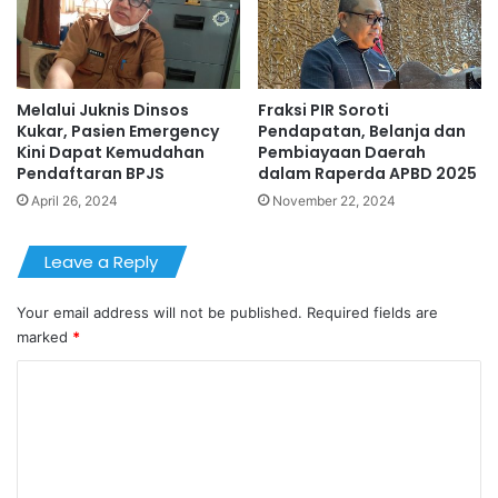
Melalui Juknis Dinsos
Fraksi PIR Soroti
Kukar, Pasien Emergency
Pendapatan, Belanja dan
Kini Dapat Kemudahan
Pembiayaan Daerah
Pendaftaran BPJS
dalam Raperda APBD 2025
April 26, 2024
November 22, 2024
Leave a Reply
Your email address will not be published.
Required fields are
marked
*
C
o
m
m