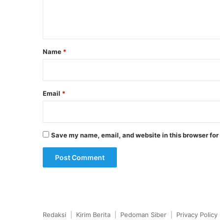
e
n
t
*
Name
*
Email
*
Save my name, email, and website in this browser for
Redaksi
|
Kirim Berita
|
Pedoman Siber
|
Privacy Policy