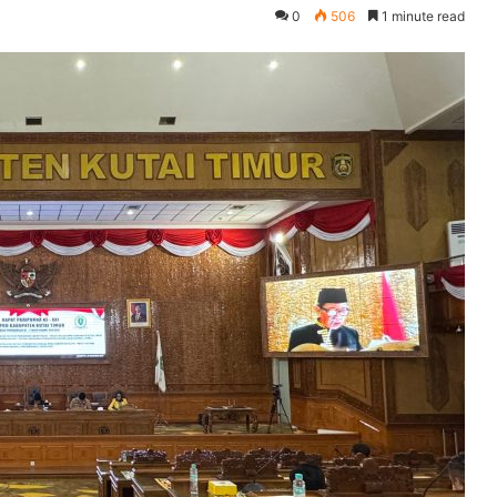
0
506
1 minute read