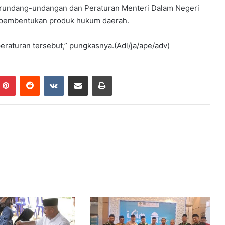
rundang-undangan dan Peraturan Menteri Dalam Negeri
g pembentukan produk hukum daerah.
raturan tersebut,” pungkasnya.(Adl/ja/ape/adv)
mblr
Pinterest
Reddit
VKontakte
Share via Email
Print