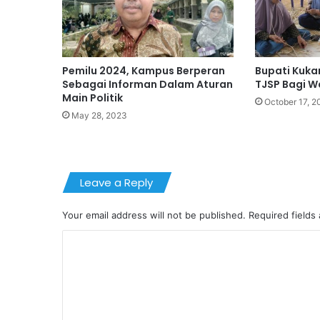
Pemilu 2024, Kampus Berperan
Bupati Kuka
Sebagai Informan Dalam Aturan
TJSP Bagi W
Main Politik
October 17, 2
May 28, 2023
Leave a Reply
Your email address will not be published.
Required fields
C
o
m
m