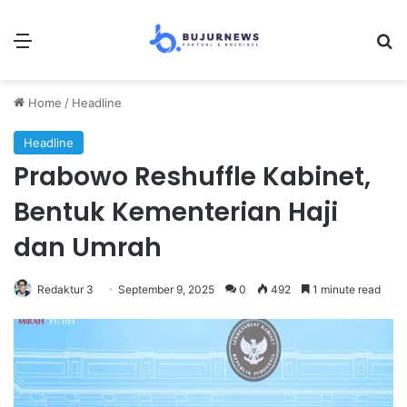
Menu
Se
Home
/
Headline
Headline
Prabowo Reshuffle Kabinet,
Bentuk Kementerian Haji
dan Umrah
Redaktur 3
September 9, 2025
0
492
1 minute read