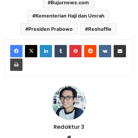
Bujurnews.com
Kementerian Haji dan Umrah
Presiden Prabowo
Reshuffle
LinkedIn
Tumblr
Pinterest
Reddit
VKontakte
Share via Email
Print
Redaktur 3
Website