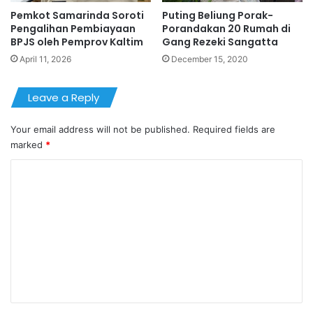
Pemkot Samarinda Soroti
Puting Beliung Porak-
Pengalihan Pembiayaan
Porandakan 20 Rumah di
BPJS oleh Pemprov Kaltim
Gang Rezeki Sangatta
April 11, 2026
December 15, 2020
Leave a Reply
Your email address will not be published.
Required fields are
marked
*
C
o
m
m
e
n
t