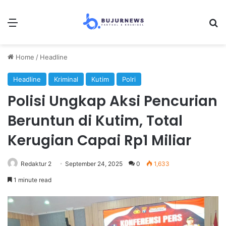
Menu
Se
Home
/
Headline
Headline
Kriminal
Kutim
Polri
Polisi Ungkap Aksi Pencurian
Beruntun di Kutim, Total
Kerugian Capai Rp1 Miliar
Redaktur 2
September 24, 2025
0
1,633
1 minute read