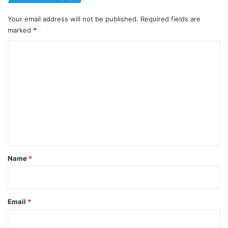
Your email address will not be published.
Required fields are
marked
*
C
o
m
m
e
n
t
*
Name
*
Email
*