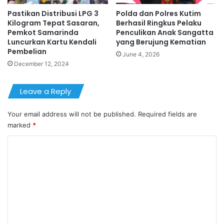
Pastikan Distribusi LPG 3
Polda dan Polres Kutim
Kilogram Tepat Sasaran,
Berhasil Ringkus Pelaku
Pemkot Samarinda
Penculikan Anak Sangatta
Luncurkan Kartu Kendali
yang Berujung Kematian
Pembelian
June 4, 2026
December 12, 2024
Leave a Reply
Your email address will not be published.
Required fields are
marked
*
C
o
m
m
e
n