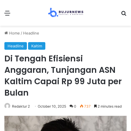
Menu
Se
Home
/
Headline
Headline
Kaltim
Di Tengah Efisiensi
Anggaran, Tunjangan ASN
Kaltim Capai Rp 99 Juta per
Bulan
Redaktur 2
October 10, 2025
0
737
2 minutes read