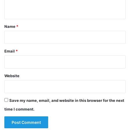
n
t
*
Name
*
Email
*
Website
Save my name, email, and website in this browser for the next
time I comment.