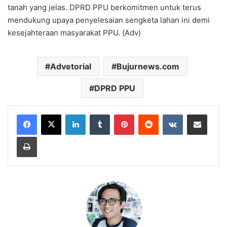
tanah yang jelas. DPRD PPU berkomitmen untuk terus
mendukung upaya penyelesaian sengketa lahan ini demi
kesejahteraan masyarakat PPU. (Adv)
Advetorial
Bujurnews.com
DPRD PPU
LinkedIn
Tumblr
Pinterest
Reddit
VKontakte
Share via Email
Print