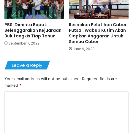
PBSI Diminta Bupati
Resmikan Pelatihan Cabor
Selenggarakan Kejuaraan
Futsal, Wabup Kutim Akan
Bulutangkis Tiap Tahun
Siapkan Anggaran Untuk
Semua Cabor
September 7, 2022
June 9, 2023
Leave a Reply
Your email address will not be published.
Required fields are
marked
*
C
o
m
m
e