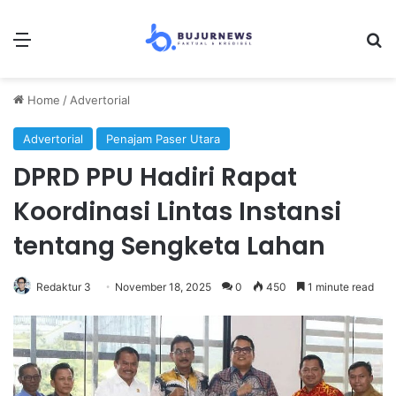
Menu
Se
Home
/
Advertorial
Advertorial
Penajam Paser Utara
DPRD PPU Hadiri Rapat
Koordinasi Lintas Instansi
tentang Sengketa Lahan
Redaktur 3
November 18, 2025
0
450
1 minute read