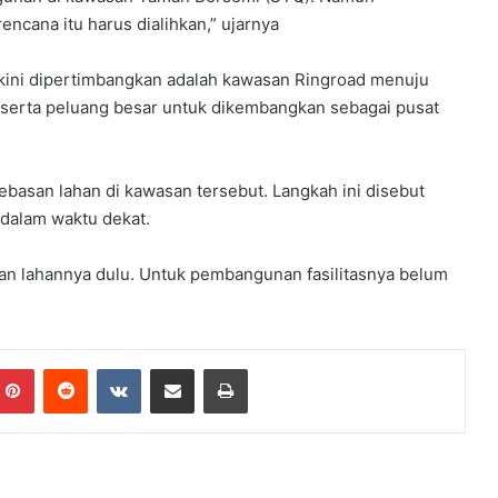
cana itu harus dialihkan,” ujarnya
 kini dipertimbangkan adalah kawasan Ringroad menuju
s serta peluang besar untuk dikembangkan sebagai pusat
san lahan di kawasan tersebut. Langkah ini disebut
n dalam waktu dekat.
daan lahannya dulu. Untuk pembangunan fasilitasnya belum
mblr
Pinterest
Reddit
VKontakte
Share via Email
Print