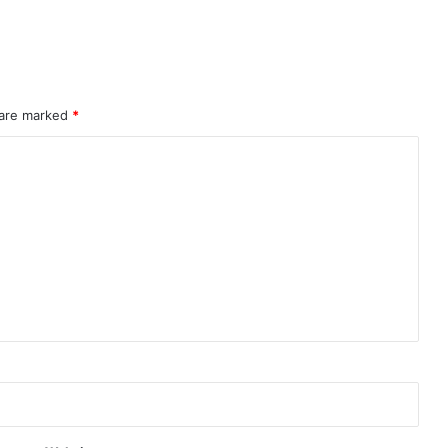
 are marked
*