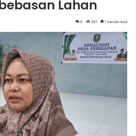
mbebasan Lahan
0
361
1 minute read