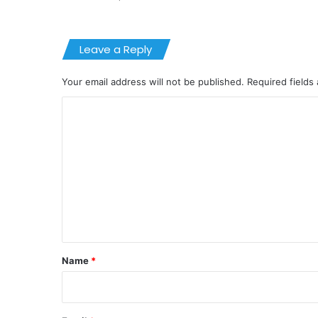
Leave a Reply
Your email address will not be published.
Required fields
C
o
m
m
e
n
t
*
Name
*