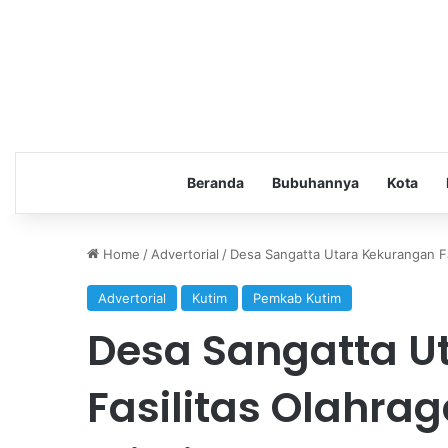
Beranda
Bubuhannya
Kota
Home
/
Advertorial
/
Desa Sangatta Utara Kekurangan Fa
Advertorial
Kutim
Pemkab Kutim
Desa Sangatta U
Fasilitas Olahra