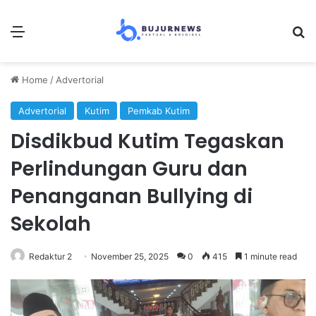
Menu
Se
Home
/
Advertorial
Advertorial
Kutim
Pemkab Kutim
Disdikbud Kutim Tegaskan
Perlindungan Guru dan
Penanganan Bullying di
Sekolah
Redaktur 2
November 25, 2025
0
415
1 minute read