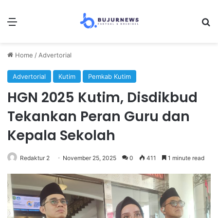
Menu
Se
Home
/
Advertorial
Advertorial
Kutim
Pemkab Kutim
HGN 2025 Kutim, Disdikbud
Tekankan Peran Guru dan
Kepala Sekolah
Redaktur 2
November 25, 2025
0
411
1 minute read