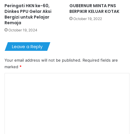
Peringati HKN ke-60,
GUBERNUR MINTA PNS
Dinkes PPU Gelar Aksi
BERPIKIR KELUAR KOTAK
Bergizi untuk Pelajar
October 19, 2022
Remaja
October 19, 2024
Leave a Reply
Your email address will not be published.
Required fields are
marked
*
C
o
m
m
e
n
t