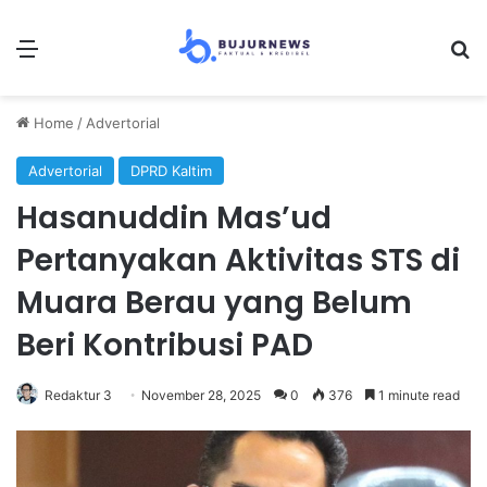
Menu
Se
Home
/
Advertorial
Advertorial
DPRD Kaltim
Hasanuddin Mas’ud
Pertanyakan Aktivitas STS di
Muara Berau yang Belum
Beri Kontribusi PAD
Redaktur 3
November 28, 2025
0
376
1 minute read