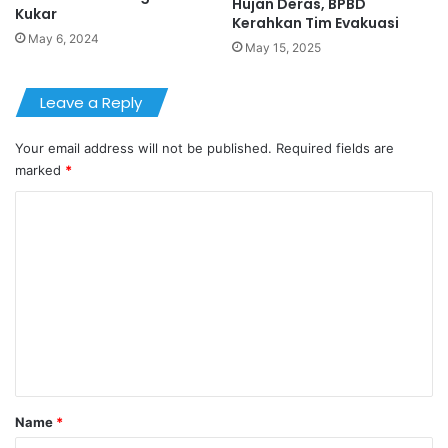
Hujan Deras, BPBD
Kukar
Kerahkan Tim Evakuasi
May 6, 2024
May 15, 2025
Leave a Reply
Your email address will not be published.
Required fields are
marked
*
C
o
m
m
e
n
t
*
Name
*