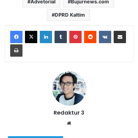
Advetorial
Bujurnews.com
DPRD Kaltim
LinkedIn
Tumblr
Pinterest
Reddit
VKontakte
Share via Email
Print
Redaktur 3
Website