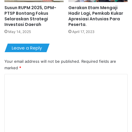
Susun RUPM 2025, DPM-
Gerakan Etam Mengaji
PTSP Bontang Fokus
Hadir Lagi, Pemkab Kukar
Selaraskan Strategi
Apresiasi Antusias Para
Investasi Daerah
Peserta.
May 14, 2025
April 17, 2023
Leave a Reply
Your email address will not be published.
Required fields are
marked
*
C
o
m
m
e
n
t