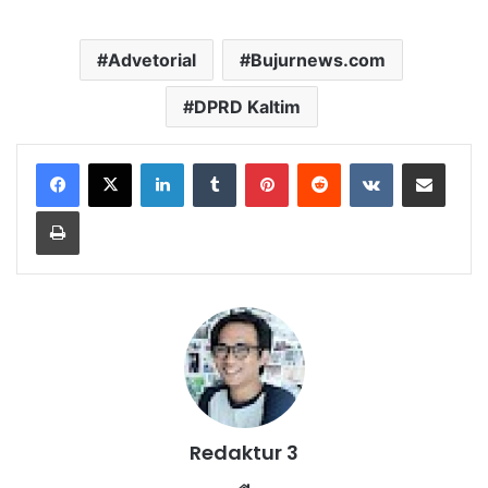
Advetorial
Bujurnews.com
DPRD Kaltim
LinkedIn
Tumblr
Pinterest
Reddit
VKontakte
Share via Email
Print
Redaktur 3