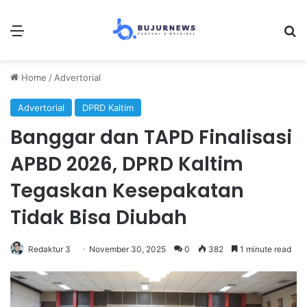
Menu
Se
Home
/
Advertorial
Advertorial
DPRD Kaltim
Banggar dan TAPD Finalisasi
APBD 2026, DPRD Kaltim
Tegaskan Kesepakatan
Tidak Bisa Diubah
Redaktur 3
November 30, 2025
0
382
1 minute read