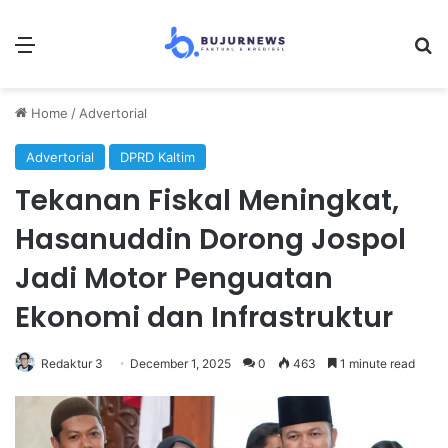
Menu
Se
Home
/
Advertorial
Advertorial
DPRD Kaltim
Tekanan Fiskal Meningkat,
Hasanuddin Dorong Jospol
Jadi Motor Penguatan
Ekonomi dan Infrastruktur
Redaktur 3
December 1, 2025
0
463
1 minute read