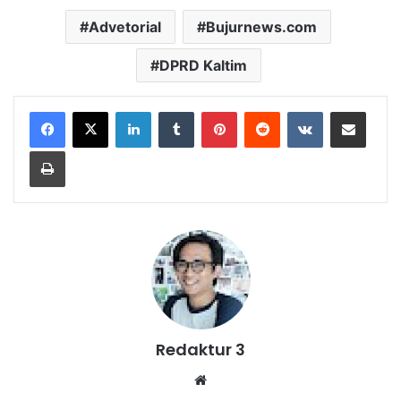
Advetorial
Bujurnews.com
DPRD Kaltim
LinkedIn
Tumblr
Pinterest
Reddit
VKontakte
Share via Email
Print
Redaktur 3
Website