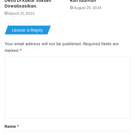
Desa Di Kukar Sukses
Run Idaman
Direalisasikan.
August 25, 2024
March 21, 2023
Leave a Reply
Your email address will not be published.
Required fields are
marked
*
C
o
m
m
e
n
t
*
Name
*