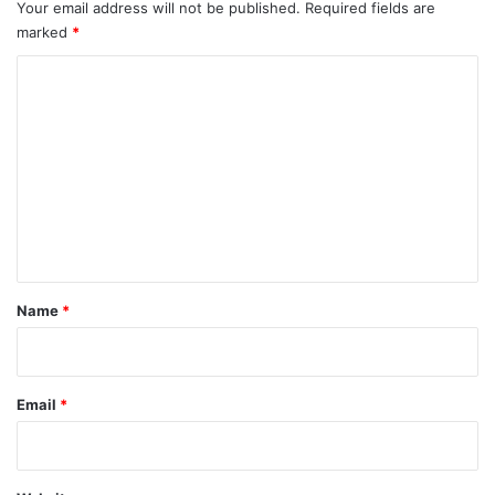
Your email address will not be published.
Required fields are
marked
*
C
o
m
m
e
n
t
*
Name
*
Email
*