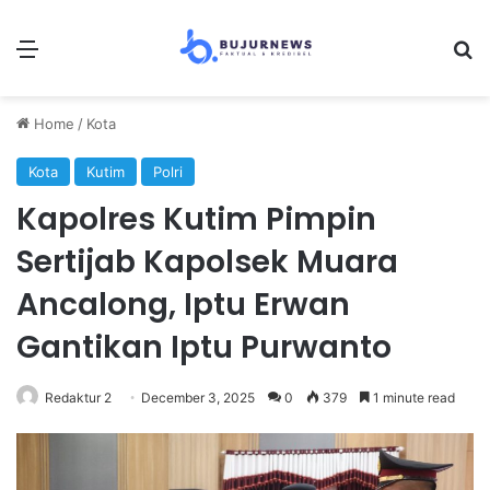
Menu
Se
Home
/
Kota
Kota
Kutim
Polri
Kapolres Kutim Pimpin
Sertijab Kapolsek Muara
Ancalong, Iptu Erwan
Gantikan Iptu Purwanto
Redaktur 2
December 3, 2025
0
379
1 minute read