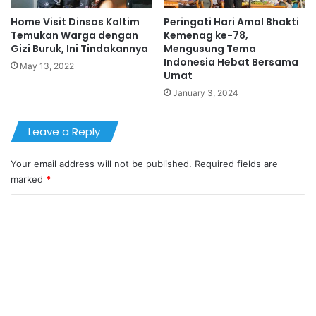
Home Visit Dinsos Kaltim
Peringati Hari Amal Bhakti
Temukan Warga dengan
Kemenag ke-78,
Gizi Buruk, Ini Tindakannya
Mengusung Tema
Indonesia Hebat Bersama
May 13, 2022
Umat
January 3, 2024
Leave a Reply
Your email address will not be published.
Required fields are
marked
*
C
o
m
m
e
n