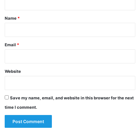
t
*
Name
*
Email
*
Website
Save my name, email, and website in this browser for the next
time I comment.