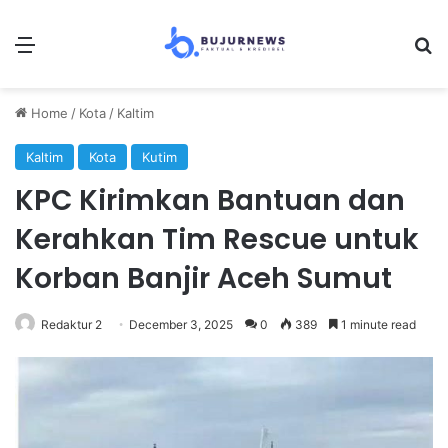
Menu
Se
Home
/
Kota
/
Kaltim
Kaltim
Kota
Kutim
KPC Kirimkan Bantuan dan
Kerahkan Tim Rescue untuk
Korban Banjir Aceh Sumut
Redaktur 2
December 3, 2025
0
389
1 minute read