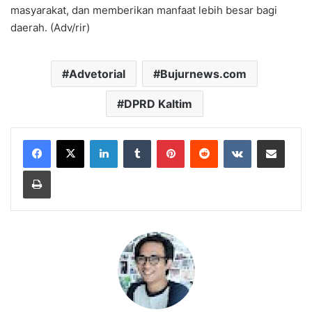
masyarakat, dan memberikan manfaat lebih besar bagi
daerah. (Adv/rir)
Advetorial
Bujurnews.com
DPRD Kaltim
LinkedIn
Tumblr
Pinterest
Reddit
VKontakte
Share via Email
Print