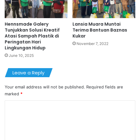
Hennsmade Galery
Lansia Muara Muntai
Tunjukkan Solusi Kreatif
Terima Bantuan Baznas
Atasi Sampah Plastik di
Kukar
Peringatan Hari
November 7, 2022
Lingkungan Hidup
June 10, 2025
Leave a Reply
Your email address will not be published.
Required fields are
marked
*
C
o
m
m