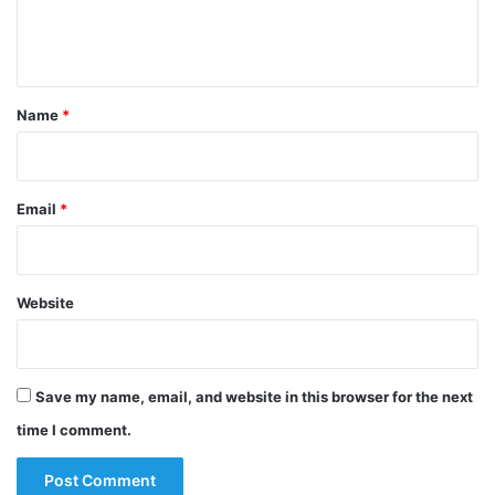
e
n
t
*
Name
*
Email
*
Website
Save my name, email, and website in this browser for the next
time I comment.