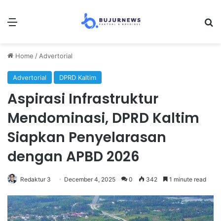
Menu
Se
Home
/
Advertorial
Advertorial
DPRD Kaltim
Aspirasi Infrastruktur
Mendominasi, DPRD Kaltim
Siapkan Penyelarasan
dengan APBD 2026
Redaktur 3
December 4, 2025
0
342
1 minute read