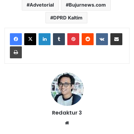
Advetorial
Bujurnews.com
DPRD Kaltim
LinkedIn
Tumblr
Pinterest
Reddit
VKontakte
Share via Email
Print
Redaktur 3
Website