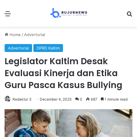
Menu
Se
Home
/
Advertorial
Advertorial
DPRD Kaltim
Legislator Kaltim Desak
Evaluasi Kinerja dan Etika
Guru Pasca Kasus Bullying
Redaktur 3
December 4, 2025
0
487
1 minute read