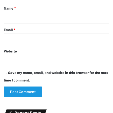
*
Name
*
Email
*
Website
Save my name, email, and website in this browser for the next
time I comment.
Recent Posts