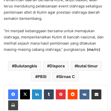
terus mendukung pelaksanaan event olahraga sekaligus
pembinaan atlet di Kutim agar prestasi olahraga daerah
semakin berkembang.
“Ini menjadi kebanggaan bersama untuk memajukan
olahraga, memperkenalkan Kutim di kancah nasional, dan
melihat sejauh mana hasil pembinaan yang dilakukan
masing-masing cabang olahraga,” pungkasnya.
(ma/rc)
Bulutangkis
Dispora
kutai timur
PBSI
Sirnas C
LinkedIn
Tumblr
Pinterest
Reddit
VKontakte
Share via Email
Print