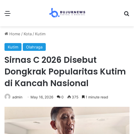
Menu
Se
Home
/
Kota
/
Kutim
Kutim
Olahraga
Sirnas C 2026 Disebut
Dongkrak Popularitas Kutim
di Kancah Nasional
admin
May 16, 2026
0
375
1 minute read