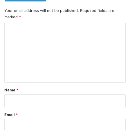
Your email address will not be published.
Required fields are
marked
*
C
o
m
m
e
n
t
*
Name
*
Email
*