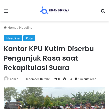
Menu
Se
Home
/
Headline
Headline
Kota
Kantor KPU Kutim Diserbu
Pengunjuk Rasa saat
Rekapitulasi Suara
admin
December 16, 2020
0
384
1 minute read