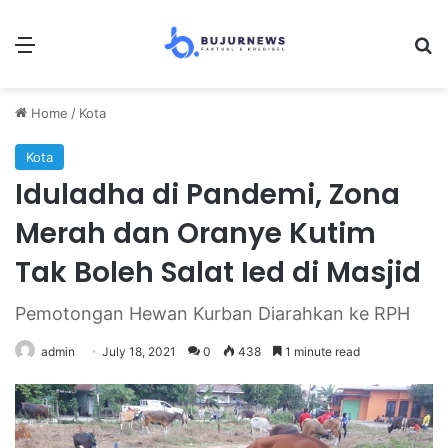
Menu
Se
Home
/
Kota
Kota
Iduladha di Pandemi, Zona
Merah dan Oranye Kutim
Tak Boleh Salat Ied di Masjid
Pemotongan Hewan Kurban Diarahkan ke RPH
admin
July 18, 2021
0
438
1 minute read