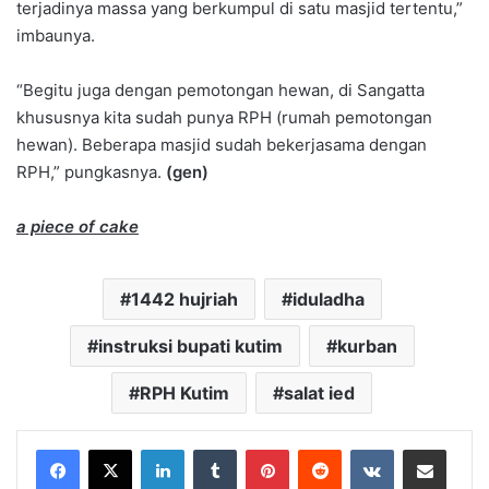
terjadinya massa yang berkumpul di satu masjid tertentu,”
imbaunya.
“Begitu juga dengan pemotongan hewan, di Sangatta
khususnya kita sudah punya RPH (rumah pemotongan
hewan). Beberapa masjid sudah bekerjasama dengan
RPH,” pungkasnya.
(gen)
a piece of cake
1442 hujriah
iduladha
instruksi bupati kutim
kurban
RPH Kutim
salat ied
LinkedIn
Tumblr
Pinterest
Reddit
VKontakte
Share via Email