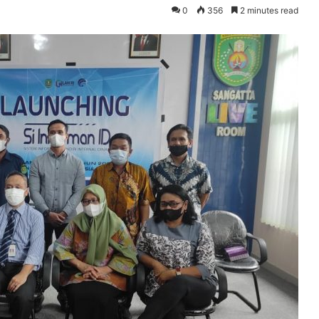
0
356
2 minutes read