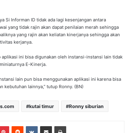
 Si Informan ID tidak ada lagi kesenjangan antara
awai yang tidak rajin akan dapat penilaian merah sehingga
liknya yang rajin akan keliatan kinerjanya sehingga akan
ivitas kerjanya.
aplikasi ini bisa digunakan oleh instansi-instansi lain tidak
miniaturnya E-Kinerja.
instansi lain pun bisa menggunakan aplikasi ini karena bisa
 kebutuhan lainnya,” tutup Ronny. (BN)
ws.com
kutai timur
Ronny siburian
mblr
Pinterest
Reddit
VKontakte
Share via Email
Print