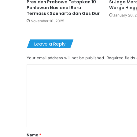
Presiden Prabowo Tetapkan 10
Si Jago Me
Pahlawan Nasional Baru
Warga Hingg
Termasuk Soeharto dan Gus Dur
January 20, 
November 10, 2025
Leave a Reply
Your email address will not be published.
Required fields
C
o
m
m
e
n
t
*
Name
*