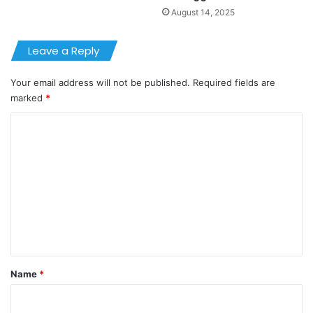
August 14, 2025
Leave a Reply
Your email address will not be published.
Required fields are
marked
*
C
o
m
m
e
n
t
*
Name
*