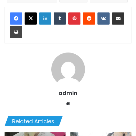
LinkedIn
Tumblr
Pinterest
Reddit
VKontakte
Share via Email
Print
admin
Website
Related Articles