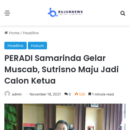
Menu
Se
Home
/
Headline
Headline
Hukum
PERADI Samarinda Gelar
Muscab, Sutrisno Maju Jadi
Calon Ketua
admin
November 18, 2021
0
526
1 minute read