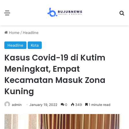
Menu
Se
Home
/
Headline
Headline
Kota
Kasus Covid-19 di Kutim
Meningkat, Empat
Kecamatan Masuk Zona
Kuning
admin
January 19, 2022
0
349
1 minute read