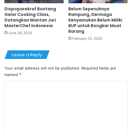
Dispoparekraf Bontang
Belum Sepenuhnya
Gelar Cooking Class,
Rampung, Dermaga
Datangkan Mantan Juri
Kenyamukan Belum Miliki
MasterChef Indonesia
BUP untuk Bongkar Muat
Barang
June 26, 2024
February 10, 2025
Leave a Reply
Your email address will not be published.
Required fields are
marked
*
C
o
m
m
e
n