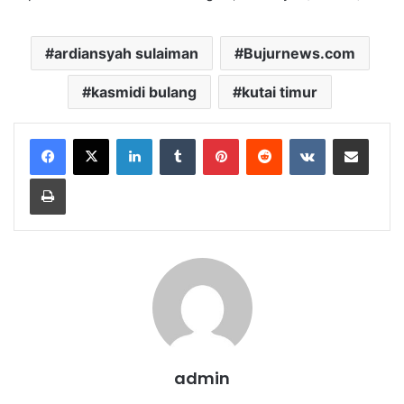
ardiansyah sulaiman
Bujurnews.com
kasmidi bulang
kutai timur
LinkedIn
Tumblr
Pinterest
Reddit
VKontakte
Share via Email
Print
admin