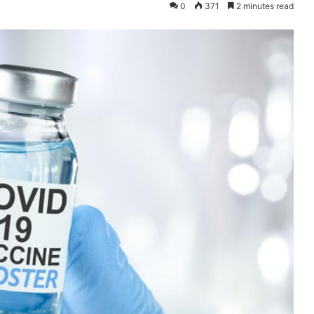
0
371
2 minutes read