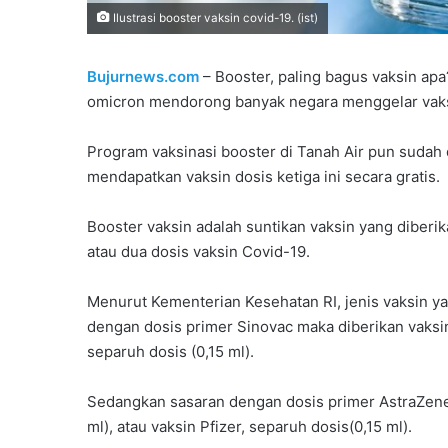
Ilustrasi booster vaksin covid-19. (ist)
Bujurnews.com
– Booster, paling bagus vaksin apa
omicron mendorong banyak negara menggelar vaksi
Program vaksinasi booster di Tanah Air pun sudah d
mendapatkan vaksin dosis ketiga ini secara gratis.
Booster vaksin adalah suntikan vaksin yang dibe
atau dua dosis vaksin Covid-19.
Menurut Kementerian Kesehatan RI, jenis vaksin ya
dengan dosis primer Sinovac maka diberikan vaksin
separuh dosis (0,15 ml).
Sedangkan sasaran dengan dosis primer AstraZene
ml), atau vaksin Pfizer, separuh dosis(0,15 ml).