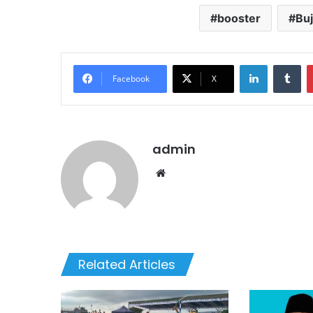
booster
Bu
LinkedIn
Tu
Facebook
X
admin
Website
Related Articles