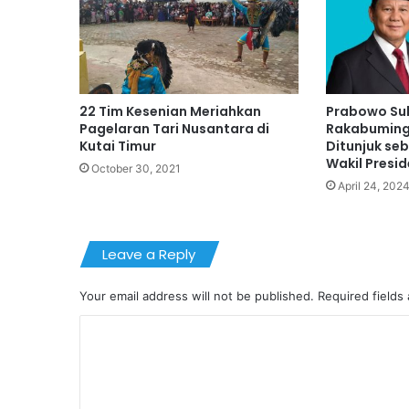
22 Tim Kesenian Meriahkan
Prabowo Su
Pagelaran Tari Nusantara di
Rakabuming
Kutai Timur
Ditunjuk se
Wakil Presid
October 30, 2021
April 24, 202
Leave a Reply
Your email address will not be published.
Required fields
C
o
m