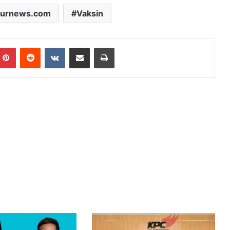
jurnews.com
Vaksin
mblr
Pinterest
Reddit
VKontakte
Share via Email
Print