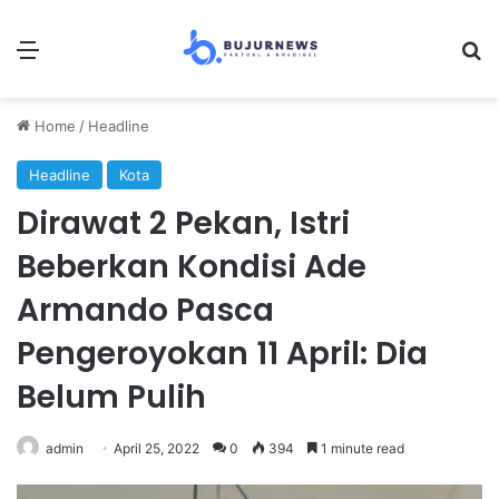
Menu
Se
Home
/
Headline
Headline
Kota
Dirawat 2 Pekan, Istri
Beberkan Kondisi Ade
Armando Pasca
Pengeroyokan 11 April: Dia
Belum Pulih
admin
April 25, 2022
0
394
1 minute read