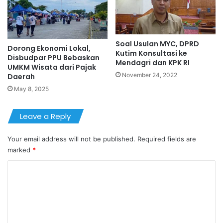
Soal Usulan MYC, DPRD
Dorong Ekonomi Lokal,
Kutim Konsultasi ke
Disbudpar PPU Bebaskan
Mendagri dan KPK RI
UMKM Wisata dari Pajak
November 24, 2022
Daerah
May 8, 2025
Leave a Reply
Your email address will not be published.
Required fields are
marked
*
C
o
m
m