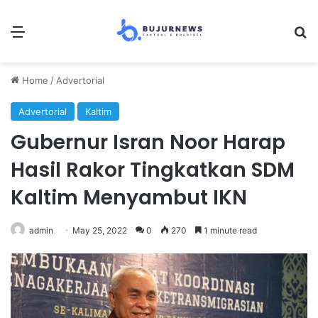
Menu
S
Home
/
Advertorial
Advertorial
Kaltim
Gubernur Isran Noor Harap
Hasil Rakor Tingkatkan SDM
Kaltim Menyambut IKN
admin
May 25, 2022
0
270
1 minute read