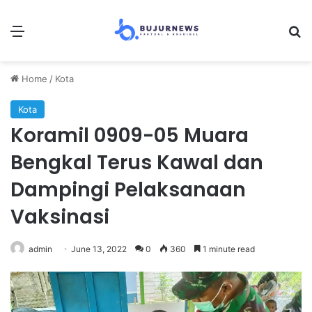
Menu
S
Home
/
Kota
Kota
Koramil 0909-05 Muara
Bengkal Terus Kawal dan
Dampingi Pelaksanaan
Vaksinasi
admin
June 13, 2022
0
360
1 minute read