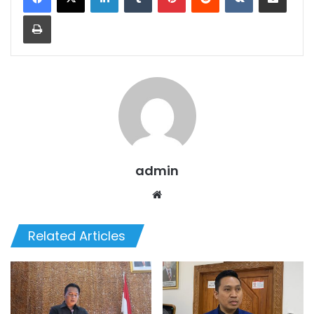
Print
admin
We
bsi
te
Related Articles