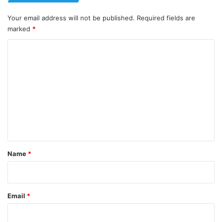
Your email address will not be published.
Required fields are
marked
*
C
o
m
m
e
n
t
*
Name
*
Email
*