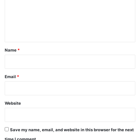
m
m
e
n
t
*
Name
*
Email
*
Website
Save my name, email, and website in this browser for the next
time I comment.