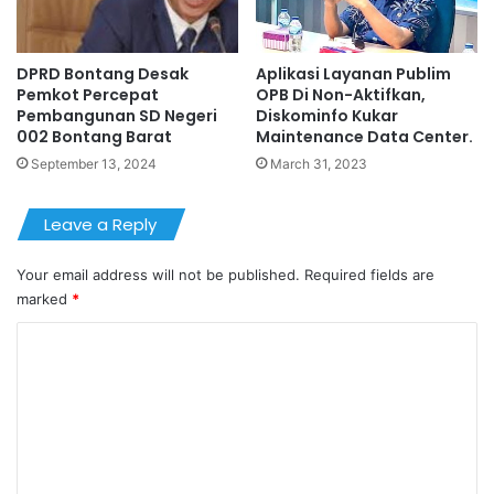
DPRD Bontang Desak
Aplikasi Layanan Publim
Pemkot Percepat
OPB Di Non-Aktifkan,
Pembangunan SD Negeri
Diskominfo Kukar
002 Bontang Barat
Maintenance Data Center.
September 13, 2024
March 31, 2023
Leave a Reply
Your email address will not be published.
Required fields are
marked
*
C
o
m
m
e