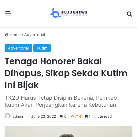
Menu
S
Home
/
Advertorial
Advertorial
Kutim
Tenaga Honorer Bakal
Dihapus, Sikap Sekda Kutim
Ini Bijak
TK2D Harus Tetap Disiplin Bekerja, Pemkab
Kutim Akan Perjuangkan karena Kebutuhan
admin
June 23, 2022
0
714
1 minute read