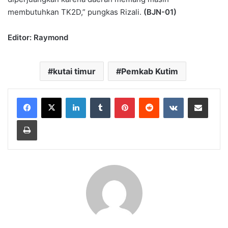
membutuhkan TK2D,” pungkas Rizali.
(BJN-01)
Editor: Raymond
kutai timur
Pemkab Kutim
LinkedIn
Tumblr
Pinterest
Reddit
VKontakte
Share via Email
Print