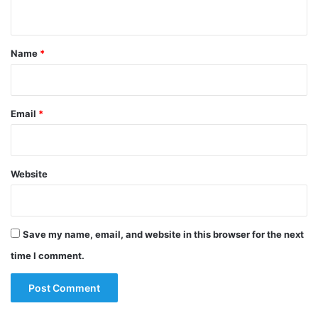
n
t
*
Name
*
Email
*
Website
Save my name, email, and website in this browser for the next
time I comment.