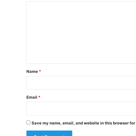
C
o
m
m
e
n
t
*
Name
*
Email
*
Save my name, email, and website in this browser for