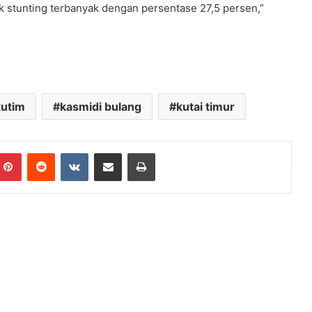
 stunting terbanyak dengan persentase 27,5 persen,”
kutim
kasmidi bulang
kutai timur
Pinterest
Reddit
VKontakte
Share via Email
Print