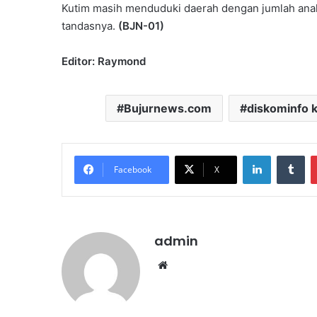
Kutim masih menduduki daerah dengan jumlah anak
tandasnya.
(BJN-01)
Editor: Raymond
Bujurnews.com
diskominfo 
LinkedIn
Tumblr
Facebook
X
admin
We
bsi
te