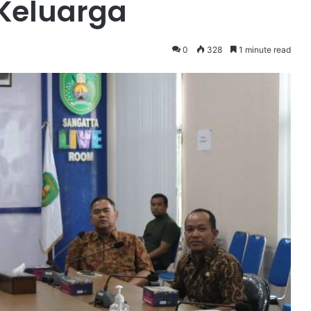
 Keluarga
0
328
1 minute read