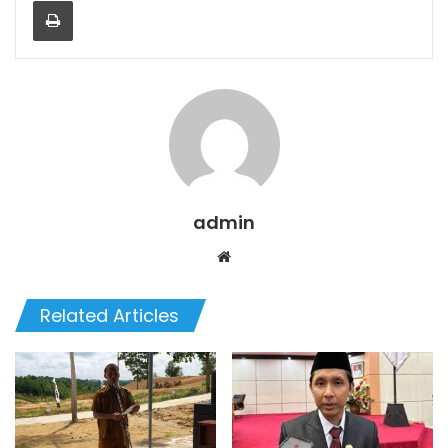
Print
admin
We
bsi
te
Related Articles