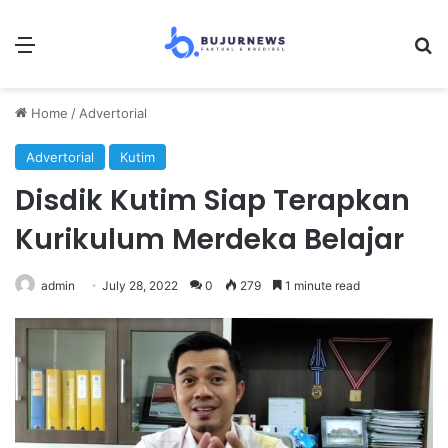
Menu
S
Home
/
Advertorial
Advertorial
Kutim
Disdik Kutim Siap Terapkan
Kurikulum Merdeka Belajar
admin
July 28, 2022
0
279
1 minute read