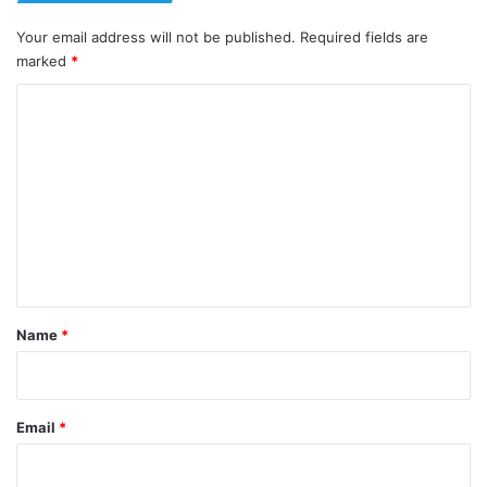
Your email address will not be published.
Required fields are
marked
*
C
o
m
m
e
n
t
*
Name
*
Email
*