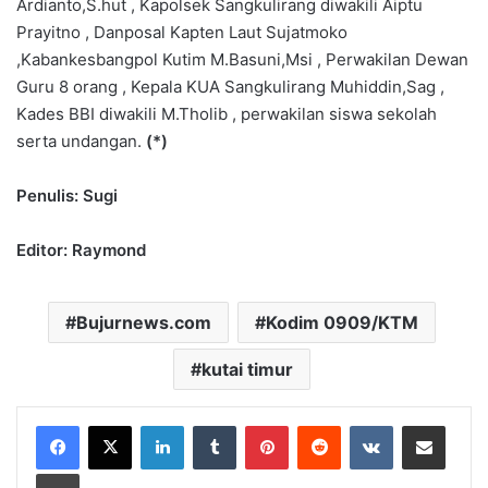
Ardianto,S.hut , Kapolsek Sangkulirang diwakili Aiptu
Prayitno , Danposal Kapten Laut Sujatmoko
,Kabankesbangpol Kutim M.Basuni,Msi , Perwakilan Dewan
Guru 8 orang , Kepala KUA Sangkulirang Muhiddin,Sag ,
Kades BBI diwakili M.Tholib , perwakilan siswa sekolah
serta undangan.
(*)
Penulis: Sugi
Editor: Raymond
Bujurnews.com
Kodim 0909/KTM
kutai timur
LinkedIn
Tumblr
Pinterest
Reddit
VKontakte
Share via Email
Print