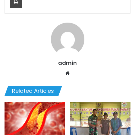
admin
We
bsi
te
Related Articles