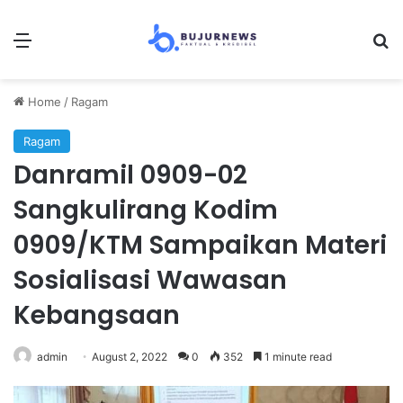
Menu
S
Home
/
Ragam
Ragam
Danramil 0909-02
Sangkulirang Kodim
0909/KTM Sampaikan Materi
Sosialisasi Wawasan
Kebangsaan
admin
August 2, 2022
0
352
1 minute read