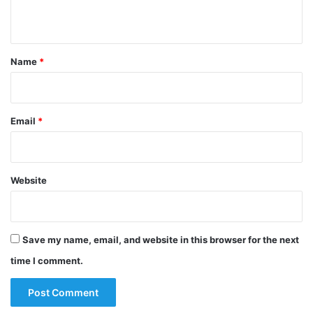
n
t
*
Name
*
Email
*
Website
Save my name, email, and website in this browser for the next
time I comment.