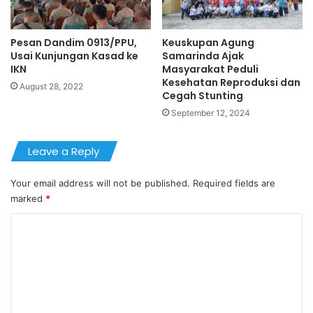
Pesan Dandim 0913/PPU,
Keuskupan Agung
Usai Kunjungan Kasad ke
Samarinda Ajak
IKN
Masyarakat Peduli
Kesehatan Reproduksi dan
August 28, 2022
Cegah Stunting
September 12, 2024
Leave a Reply
Your email address will not be published.
Required fields are
marked
*
C
o
m
m
e