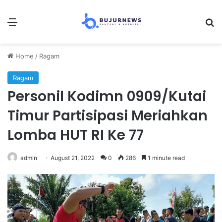
Menu
S
Home
/
Ragam
Ragam
Personil Kodimn 0909/Kutai
Timur Partisipasi Meriahkan
Lomba HUT RI Ke 77
admin
August 21, 2022
0
286
1 minute read