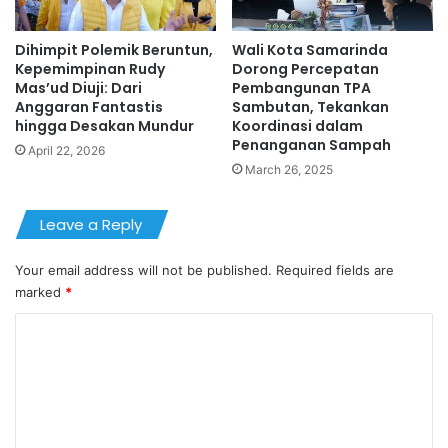
Dihimpit Polemik Beruntun,
Wali Kota Samarinda
Kepemimpinan Rudy
Dorong Percepatan
Mas’ud Diuji: Dari
Pembangunan TPA
Anggaran Fantastis
Sambutan, Tekankan
hingga Desakan Mundur
Koordinasi dalam
Penanganan Sampah
April 22, 2026
March 26, 2025
Leave a Reply
Your email address will not be published.
Required fields are
marked
*
C
o
m
m
e