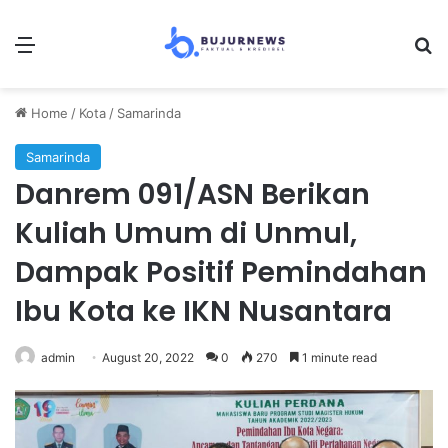
Menu
S
Home
/
Kota
/
Samarinda
Samarinda
Danrem 091/ASN Berikan
Kuliah Umum di Unmul,
Dampak Positif Pemindahan
Ibu Kota ke IKN Nusantara
admin
August 20, 2022
0
270
1 minute read