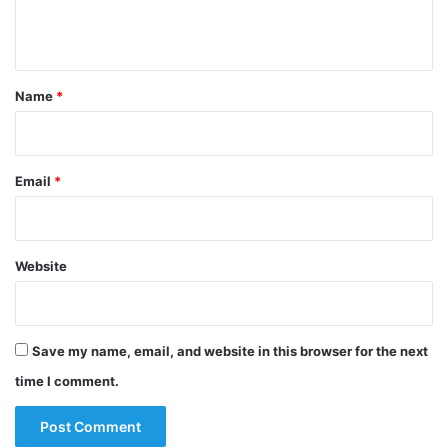
n
t
*
Name
*
Email
*
Website
Save my name, email, and website in this browser for the next
time I comment.