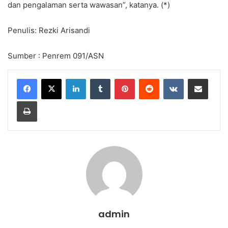
dan pengalaman serta wawasan”, katanya. (*)
Penulis: Rezki Arisandi
Sumber : Penrem 091/ASN
LinkedIn
Tumblr
Pinterest
Reddit
VKontakte
Share via Email
Print
admin