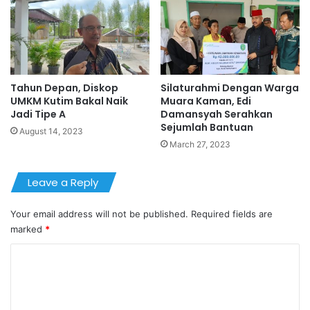
Tahun Depan, Diskop
Silaturahmi Dengan Warga
UMKM Kutim Bakal Naik
Muara Kaman, Edi
Jadi Tipe A
Damansyah Serahkan
Sejumlah Bantuan
August 14, 2023
March 27, 2023
Leave a Reply
Your email address will not be published.
Required fields are
marked
*
C
o
m