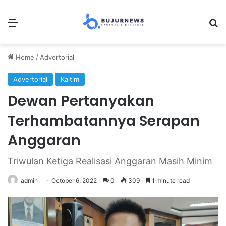
Menu
S
Home
/
Advertorial
Advertorial
Kaltim
Dewan Pertanyakan
Terhambatannya Serapan
Anggaran
Triwulan Ketiga Realisasi Anggaran Masih Minim
admin
October 6, 2022
0
309
1 minute read