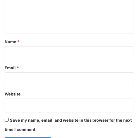
m
e
n
t
*
Name
*
Email
*
Website
Save my name, email, and website in this browser for the next
time I comment.