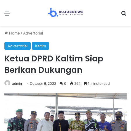
Menu
S
Home
/
Advertorial
Advertorial
Kaltim
Ketua DPRD Kaltim Siap
Berikan Dukungan
admin
October 6, 2022
0
264
1 minute read