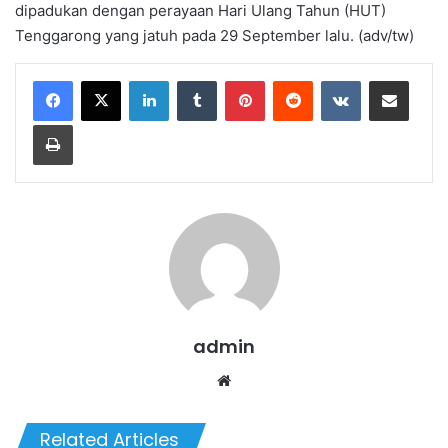
dipadukan dengan perayaan Hari Ulang Tahun (HUT)
Tenggarong yang jatuh pada 29 September lalu. (adv/tw)
LinkedIn
Tumblr
Pinterest
Reddit
VKontakte
Share via Email
Print
admin
We
bsi
te
Related Articles