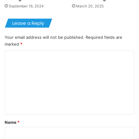
September 16, 2024
March 20, 2025
Leave a Reply
Your email address will not be published.
Required fields are
marked
*
C
o
m
m
e
n
t
*
Name
*