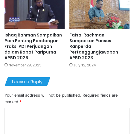
Ishaq Rahman Sampaikan
Faisal Rachman
Poin Penting Pandangan
Sampaikan Pansus
Fraksi PDI Perjuangan
Ranperda
dalam Rapat Paripurna
Pertanggungjawaban
APBD 2026
APBD 2023
November 29, 2025
July 12, 2024
Leave a Reply
Your email address will not be published.
Required fields are
marked
*
C
o
m