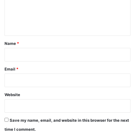
m
e
n
t
*
Name
*
Email
*
Website
Save my name, email, and website in this browser for the next
time I comment.