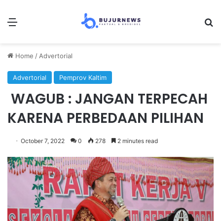
Menu
S
Home
/
Advertorial
Advertorial
Pemprov Kaltim
WAGUB : JANGAN TERPECAH
KARENA PERBEDAAN PILIHAN
October 7, 2022
0
278
2 minutes read