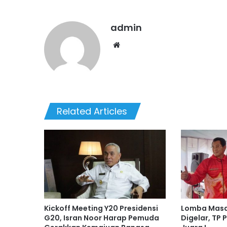
admin
We
bsi
te
Related Articles
Kickoff Meeting Y20 Presidensi
Lomba Masa
G20, Isran Noor Harap Pemuda
Digelar, TP 