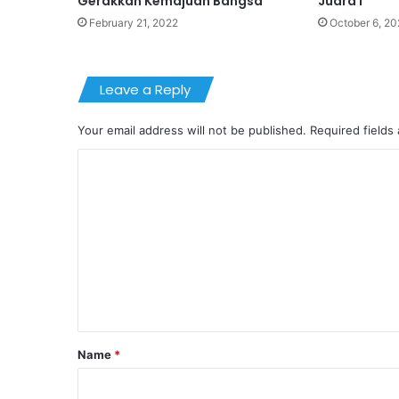
Gerakkan Kemajuan Bangsa
Juara I
February 21, 2022
October 6, 20
Leave a Reply
Your email address will not be published.
Required fields
C
o
m
m
e
n
t
*
Name
*