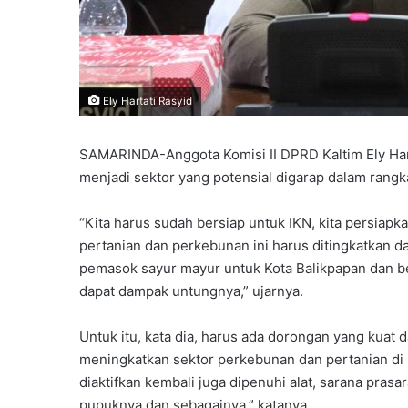
Ely Hartati Rasyid
SAMARINDA-Anggota Komisi II DPRD Kaltim Ely Har
menjadi sektor yang potensial digarap dalam rang
“Kita harus sudah bersiap untuk IKN, kita persiapk
pertanian dan perkebunan ini harus ditingkatkan da
pemasok sayur mayur untuk Kota Balikpapan dan bebe
dapat dampak untungnya,” ujarnya.
Untuk itu, kata dia, harus ada dorongan yang kuat 
meningkatkan sektor perkebunan dan pertanian di Ka
diaktifkan kembali juga dipenuhi alat, sarana pras
pupuknya dan sebagainya,” katanya.