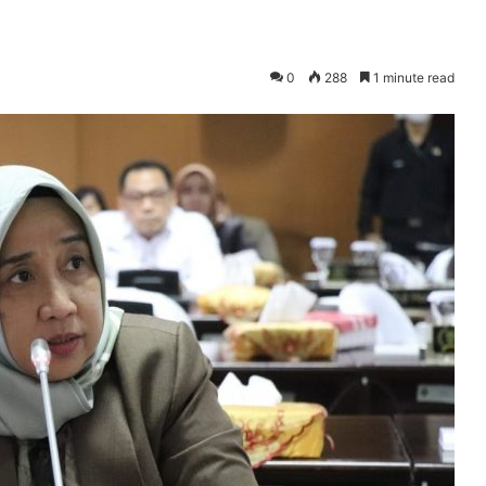
0
288
1 minute read