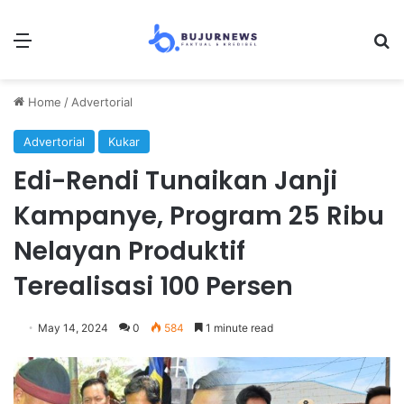
Menu
Se
Home
/
Advertorial
Advertorial
Kukar
Edi-Rendi Tunaikan Janji
Kampanye, Program 25 Ribu
Nelayan Produktif
Terealisasi 100 Persen
May 14, 2024
0
584
1 minute read