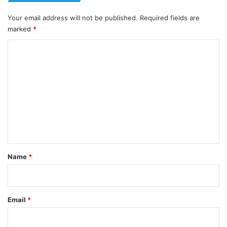
Your email address will not be published.
Required fields are
marked
*
C
o
m
m
e
n
t
*
Name
*
Email
*