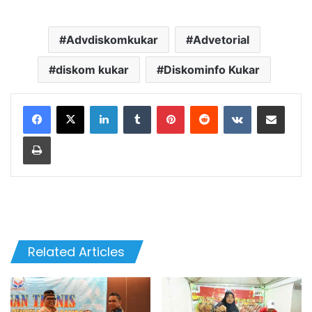
Advdiskomkukar
Advetorial
diskom kukar
Diskominfo Kukar
LinkedIn
Tumblr
Pinterest
Reddit
VKontakte
Share via Email
Print
Related Articles