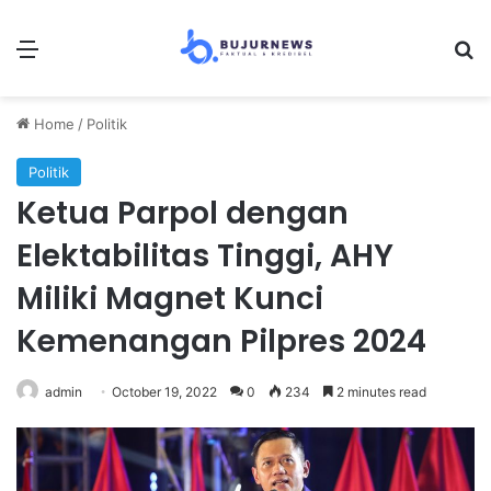
Menu
S
Home
/
Politik
Politik
Ketua Parpol dengan
Elektabilitas Tinggi, AHY
Miliki Magnet Kunci
Kemenangan Pilpres 2024
admin
October 19, 2022
0
234
2 minutes read