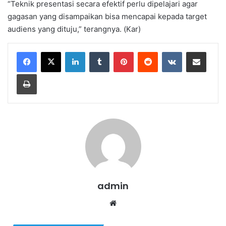
“Teknik presentasi secara efektif perlu dipelajari agar
gagasan yang disampaikan bisa mencapai kepada target
audiens yang dituju,” terangnya. (Kar)
LinkedIn
Tumblr
Pinterest
Reddit
VKontakte
Share via Email
Print
admin
We
bsi