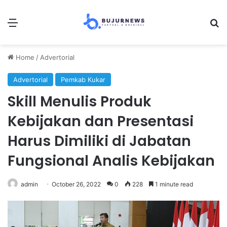
Menu
S
Home
/
Advertorial
Advertorial
Pemkab Kukar
Skill Menulis Produk
Kebijakan dan Presentasi
Harus Dimiliki di Jabatan
Fungsional Analis Kebijakan
admin
October 26, 2022
0
228
1 minute read