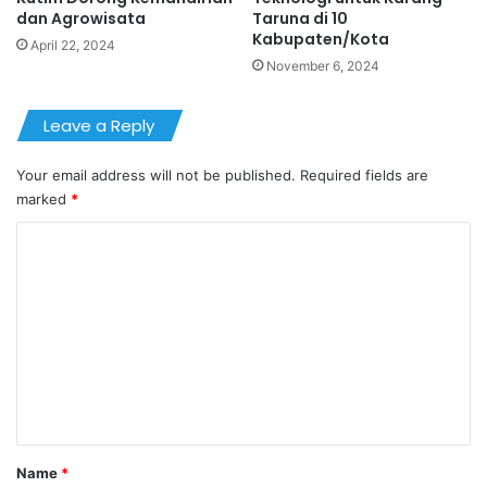
dan Agrowisata
Taruna di 10
Kabupaten/Kota
April 22, 2024
November 6, 2024
Leave a Reply
Your email address will not be published.
Required fields are
marked
*
C
o
m
m
e
n
t
*
Name
*