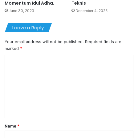
Momentum Idul Adha.
Teknis
June 30, 2023
December 4, 2025
Leave a Reply
Your email address will not be published.
Required fields are
marked
*
C
o
m
m
e
n
t
*
Name
*