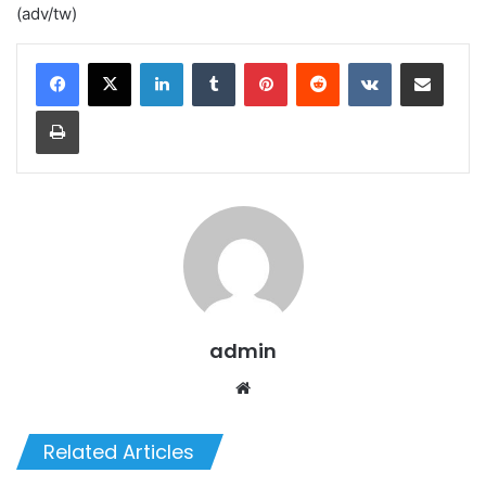
(adv/tw)
LinkedIn
Tumblr
Pinterest
Reddit
VKontakte
Share via Email
Print
admin
We
bsi
te
Related Articles