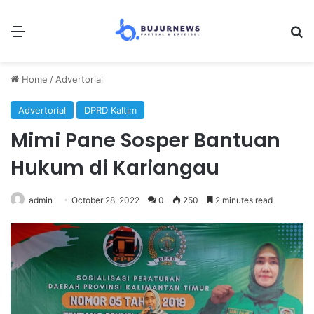
Menu
S
Home
/
Advertorial
Advertorial
DPRD Kaltim
Mimi Pane Sosper Bantuan
Hukum di Kariangau
admin
October 28, 2022
0
250
2 minutes read