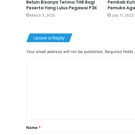
Belum Bisanya Terima THR Bagi
Pemkab Kut
Peserta Yang Lulus Pegawai P3K
Pemuka Aga
March 3, 2025
July 11, 2023
Leave a Reply
Your email address will not be published.
Required fields
C
o
m
m
e
n
t
*
Name
*