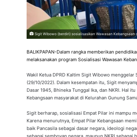
Sigit Wibowo (berdiri) sosialisasikan Wawasan Kebangsaan d
BALIKPAPAN-Dalam rangka memberikan pendidika
melaksanakan program Sosialisasi Wawasan Kebang
Wakil Ketua DPRD Kaltim Sigit Wibowo menggelar 
(29/10/2022). Dalam kesempatan itu, Sigit meny
Dasar 1945, Bhineka Tunggal Ika, dan NKRI. Hal it
Kebangsaan masyarakat di Kelurahan Gunung Samar
Sigit berharap, sosialisasi Empat Pilar ini mampu
Karena menurutnya, Empat Pilar Kebangsaan memil
baik Pancasila sebagai dasar negara, ideologi nega
sebagai semboyan negara, maupun NKRI sebagai b