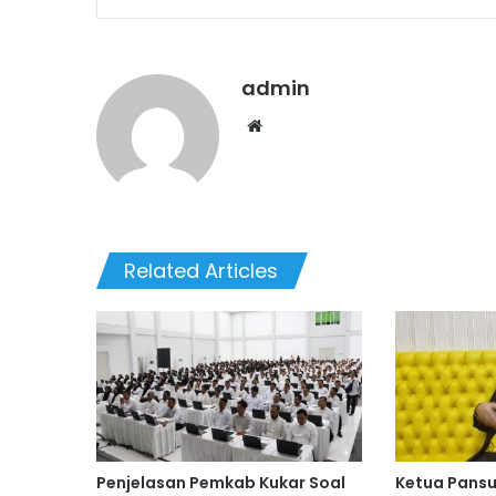
admin
We
bsi
te
Related Articles
Penjelasan Pemkab Kukar Soal
Ketua Pansu