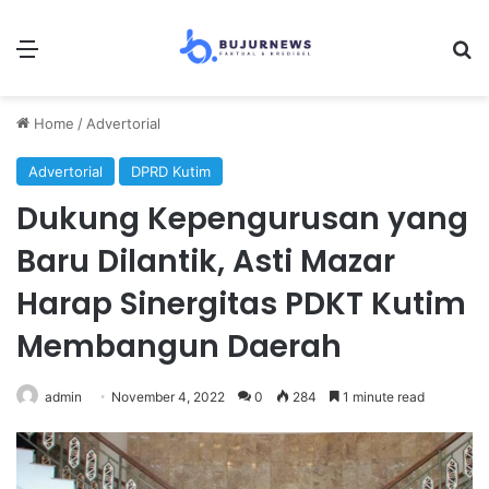
Menu
S
Home
/
Advertorial
Advertorial
DPRD Kutim
Dukung Kepengurusan yang
Baru Dilantik, Asti Mazar
Harap Sinergitas PDKT Kutim
Membangun Daerah
admin
November 4, 2022
0
284
1 minute read