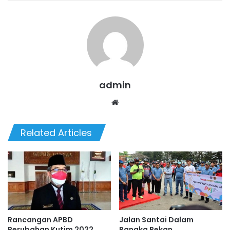
admin
We
bsi
te
Related Articles
Rancangan APBD
Jalan Santai Dalam
Perubahan Kutim 2022
Rangka Pekan