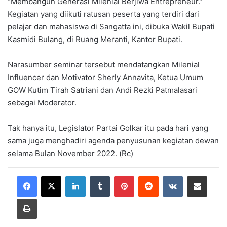
“Membangun Generasi Milenial Berjiwa Entrepreneur.”
Kegiatan yang diikuti ratusan peserta yang terdiri dari
pelajar dan mahasiswa di Sangatta ini, dibuka Wakil Bupati
Kasmidi Bulang, di Ruang Meranti, Kantor Bupati.
Narasumber seminar tersebut mendatangkan Milenial
Influencer dan Motivator Sherly Annavita, Ketua Umum
GOW Kutim Tirah Satriani dan Andi Rezki Patmalasari
sebagai Moderator.
Tak hanya itu, Legislator Partai Golkar itu pada hari yang
sama juga menghadiri agenda penyusunan kegiatan dewan
selama Bulan November 2022. (Rc)
LinkedIn
Tumblr
Pinterest
Reddit
VKontakte
Share via Email
Print