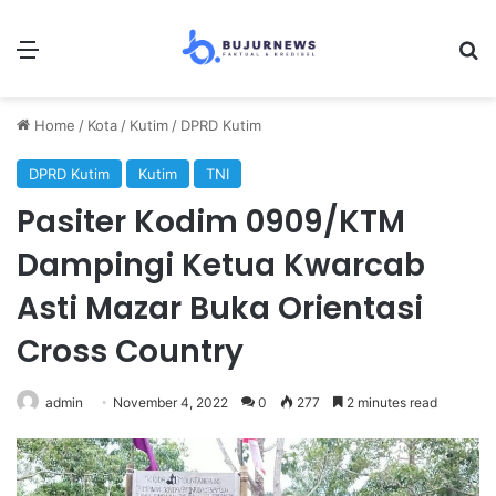
Menu
S
Home
/
Kota
/
Kutim
/
DPRD Kutim
DPRD Kutim
Kutim
TNI
Pasiter Kodim 0909/KTM
Dampingi Ketua Kwarcab
Asti Mazar Buka Orientasi
Cross Country
admin
November 4, 2022
0
277
2 minutes read