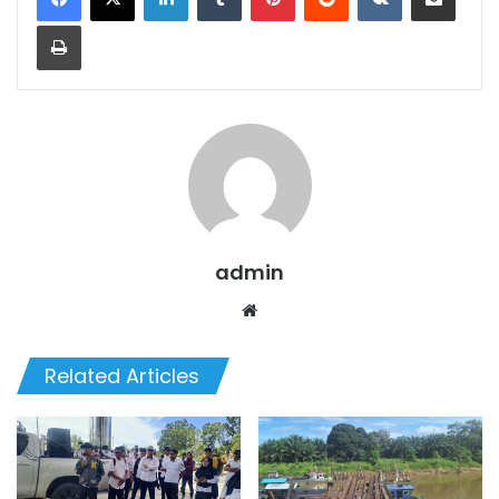
Print
admin
We
bsi
te
Related Articles