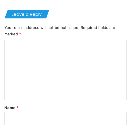
Leave a Reply
Your email address will not be published.
Required fields are
marked
*
C
o
m
m
e
n
t
*
Name
*