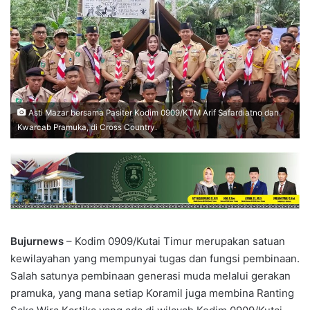
Asti Mazar bersama Pasiter Kodim 0909/KTM Arif Safardiatno dan
Kwarcab Pramuka, di Cross Country.
Bujurnews
– Kodim 0909/Kutai Timur merupakan satuan
kewilayahan yang mempunyai tugas dan fungsi pembinaan.
Salah satunya pembinaan generasi muda melalui gerakan
pramuka, yang mana setiap Koramil juga membina Ranting