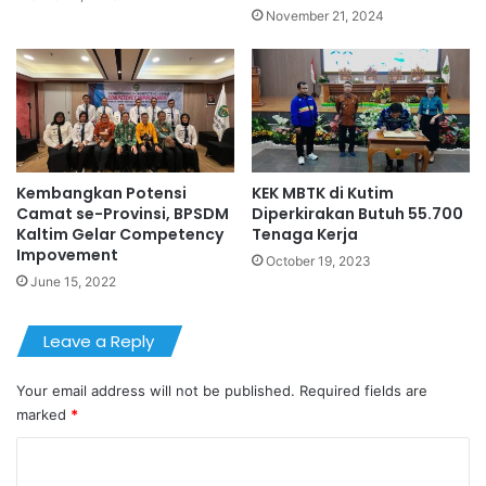
November 21, 2024
Kembangkan Potensi
KEK MBTK di Kutim
Camat se-Provinsi, BPSDM
Diperkirakan Butuh 55.700
Kaltim Gelar Competency
Tenaga Kerja
Impovement
October 19, 2023
June 15, 2022
Leave a Reply
Your email address will not be published.
Required fields are
marked
*
C
o