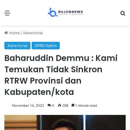
Menu
S
Home
/
Advertorial
Advertorial
DPRD Kaltim
Baharuddin Demmu : Kami
Temukan Tidak Sinkron
RTRW Provinsi dan
Kabupaten/kota
November 14, 2022
0
298
1 minute read