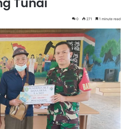
g Tunai
0
271
1 minute read