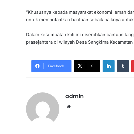
“Khususnya kepada masyarakat ekonomi lemah dan 
untuk memanfaatkan bantuan sebaik baiknya untuk 
Dalam kesempatan kali ini diserahkan bantuan lang
prasejahtera di wilayah Desa Sangkima Kecamatan S
LinkedIn
Tumblr
Facebook
X
admin
We
bsi
te