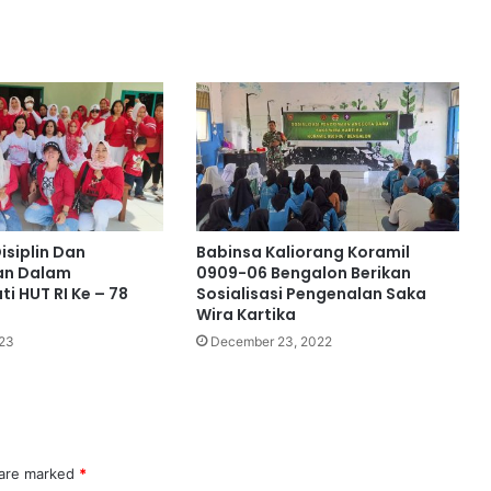
siplin Dan
Babinsa Kaliorang Koramil
an Dalam
0909-06 Bengalon Berikan
i HUT RI Ke – 78
Sosialisasi Pengenalan Saka
Wira Kartika
023
December 23, 2022
 are marked
*