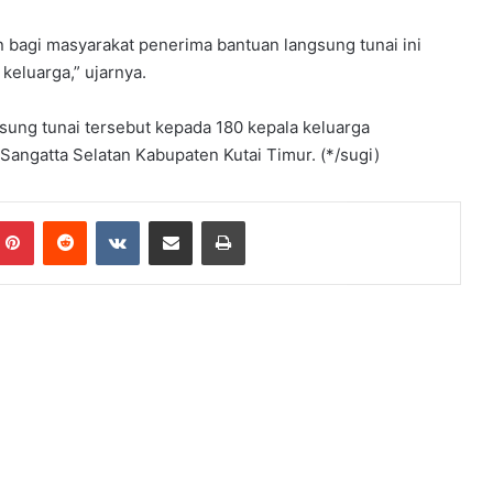
bagi masyarakat penerima bantuan langsung tunai ini
keluarga,” ujarnya.
sung tunai tersebut kepada 180 kepala keluarga
angatta Selatan Kabupaten Kutai Timur. (*/sugi)
Pinterest
Reddit
VKontakte
Share via Email
Print