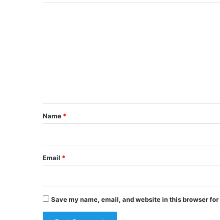
C
o
m
m
e
n
t
*
Name
*
Email
*
Save my name, email, and website in this browser for