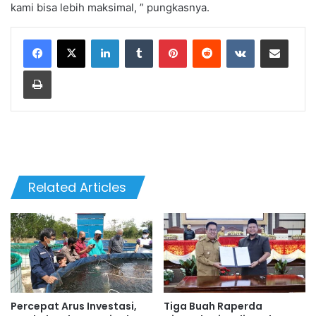
kami bisa lebih maksimal, ” pungkasnya.
LinkedIn
Tumblr
Pinterest
Reddit
VKontakte
Share via Email
Print
Related Articles
Percepat Arus Investasi,
Tiga Buah Raperda