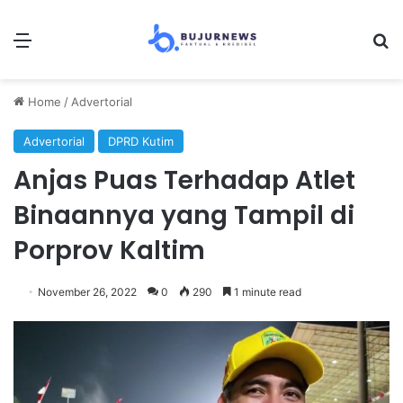
Menu
S
Home
/
Advertorial
Advertorial
DPRD Kutim
Anjas Puas Terhadap Atlet
Binaannya yang Tampil di
Porprov Kaltim
November 26, 2022
0
290
1 minute read