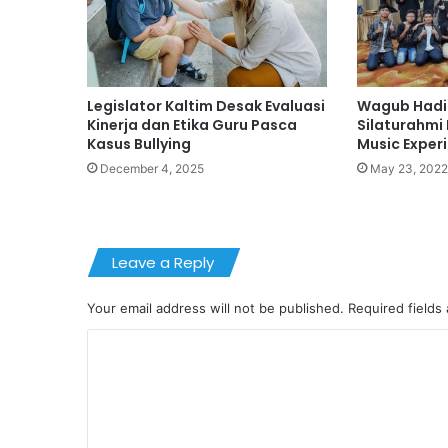
Legislator Kaltim Desak Evaluasi
Wagub Hadi 
Kinerja dan Etika Guru Pasca
Silaturahmi 
Kasus Bullying
Music Exper
December 4, 2025
May 23, 2022
Leave a Reply
Your email address will not be published.
Required fields
C
o
m
m