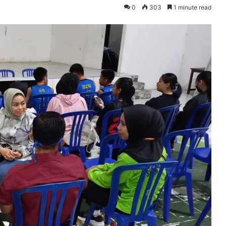
0
303
1 minute read