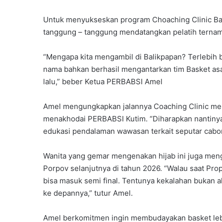
Untuk menyukseskan program Choaching Clinic Bask
tanggung – tanggung mendatangkan pelatih ternama
“Mengapa kita mengambil di Balikpapan? Terlebih 
nama bahkan berhasil mengantarkan tim Basket asa
lalu,” beber Ketua PERBABSI Amel
Amel mengungkapkan jalannya Coaching Clinic meru
menakhodai PERBABSI Kutim. “Diharapkan nantinya
edukasi pendalaman wawasan terkait seputar cabor 
Wanita yang gemar mengenakan hijab ini juga meng
Porpov selanjutnya di tahun 2026. “Walau saat Pro
bisa masuk semi final. Tentunya kekalahan bukan ak
ke depannya,” tutur Amel.
Amel berkomitmen ingin membudayakan basket lebih