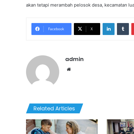
akan tetapi merambah pelosok desa, kecamatan luasn
LinkedIn
Tumblr
Facebook
X
admin
We
bsi
te
Related Articles