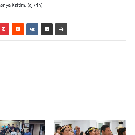
ya Kaltim. (aji/rin)
Pinterest
Reddit
VKontakte
Share via Email
Print