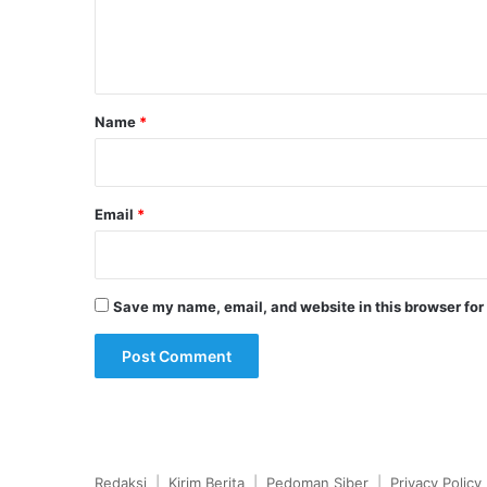
e
n
t
*
Name
*
Email
*
Save my name, email, and website in this browser for
Redaksi
|
Kirim Berita
|
Pedoman Siber
|
Privacy Policy