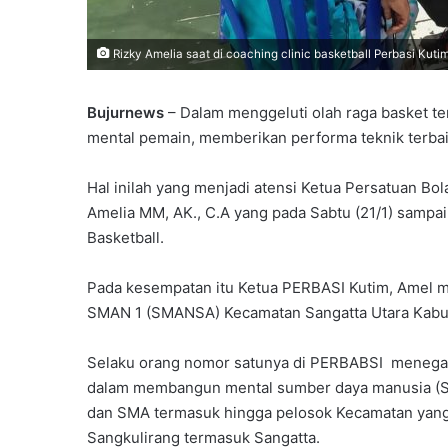
Rizky Amelia saat di coaching clinic basketball Perbasi Kutim
Bujurnews
– Dalam menggeluti olah raga basket te
mental pemain, memberikan performa teknik terbaik
Hal inilah yang menjadi atensi Ketua Persatuan Bo
Amelia MM, AK., C.A yang pada Sabtu (21/1) sampa
Basketball.
Pada kesempatan itu Ketua PERBASI Kutim, Amel 
SMAN 1 (SMANSA) Kecamatan Sangatta Utara Kabupa
Selaku orang nomor satunya di PERBABSI menegask
dalam membangun mental sumber daya manusia (S
dan SMA termasuk hingga pelosok Kecamatan yang a
Sangkulirang termasuk Sangatta.