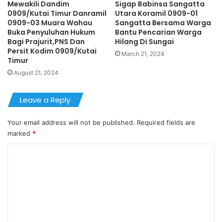
Mewakili Dandim
Sigap Babinsa Sangatta
0909/Kutai Timur Danramil
Utara Koramil 0909-01
0909-03 Muara Wahau
Sangatta Bersama Warga
Buka Penyuluhan Hukum
Bantu Pencarian Warga
Bagi Prajurit,PNS Dan
Hilang Di Sungai
Persit Kodim 0909/Kutai
March 21, 2024
Timur
August 21, 2024
Leave a Reply
Your email address will not be published.
Required fields are
marked
*
C
o
m
m
e