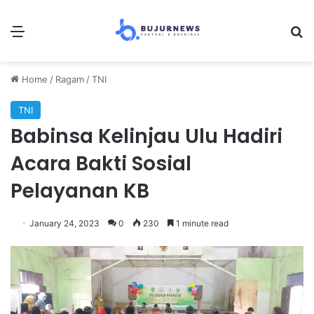
Menu
Se
Home
/
Ragam
/
TNI
TNI
Babinsa Kelinjau Ulu Hadiri
Acara Bakti Sosial
Pelayanan KB
January 24, 2023
0
230
1 minute read